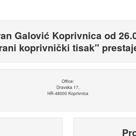
an Galović Koprivnica od 26.0
irani koprivnički tisak" presta
Office:
Dravska 17,
HR-48000 Koprivnica
Pr