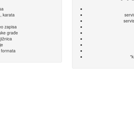
sa
a, karata
serv
servi
deo zapisa
jske građe
jižnica
je
 formata
"k